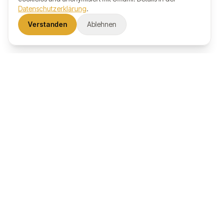
Datenschutzerklärung
.
Verstanden
Ablehnen
Leine-Honig
REGION HANNOVER
Honig aus Neustadt am Rübenberge. Regional, transparent
und zum Schutz unserer Natur.