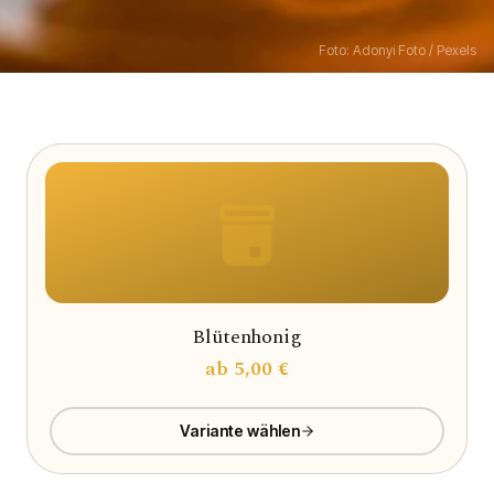
Foto: Adonyi Foto / Pexels
Blütenhonig
ab
5,00 €
Variante wählen