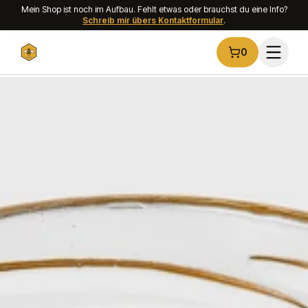
Mein Shop ist noch im Aufbau. Fehlt etwas oder brauchst du eine Info?
Zum Hauptinhalt springen
Schreib mir übers Kontaktformular
.
0
Warenkorb ist le