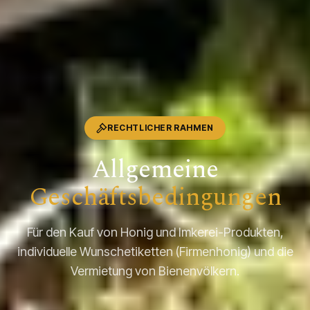
RECHTLICHER RAHMEN
Allgemeine
Geschäftsbedingungen
Für den Kauf von Honig und Imkerei-Produkten,
individuelle Wunschetiketten (Firmenhonig) und die
Vermietung von Bienenvölkern.