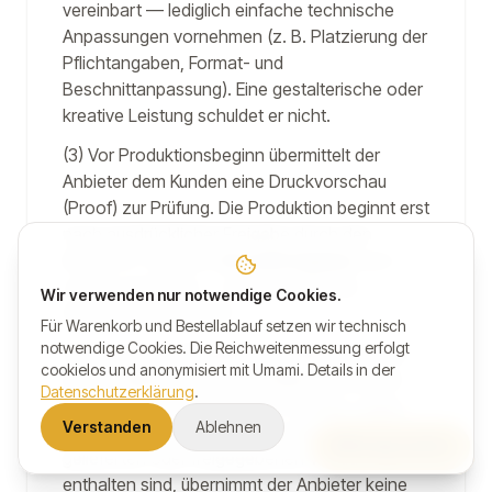
vereinbart — lediglich einfache technische
Anpassungen vornehmen (z. B. Platzierung der
Pflichtangaben, Format- und
Beschnittanpassung). Eine gestalterische oder
kreative Leistung schuldet er nicht.
(3) Vor Produktionsbeginn übermittelt der
Anbieter dem Kunden eine Druckvorschau
(Proof) zur Prüfung. Die Produktion beginnt erst
nach ausdrücklicher Freigabe durch den
Kunden in Textform (
Druckfreigabe
) und —
soweit vereinbart — nach Eingang der
Wir verwenden nur notwendige Cookies.
Anzahlung gemäß § 6.
Für Warenkorb und Bestellablauf setzen wir technisch
notwendige Cookies. Die Reichweitenmessung erfolgt
(4) Mit der Druckfreigabe bestätigt der Kunde
cookielos und anonymisiert mit Umami. Details in der
die Richtigkeit und Vollständigkeit sämtlicher
Datenschutzerklärung
.
Inhalte (insbesondere Texte, Namen, Logos,
Verstanden
Ablehnen
Daten). Für Fehler, die in der vom Kunden
Honig kaufen
gelieferten oder freigegebenen Vorlage
enthalten sind, übernimmt der Anbieter keine